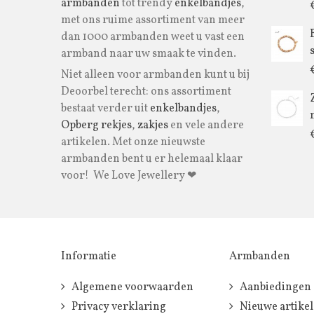
armbanden
tot trendy
enkelbandjes
,
met ons ruime assortiment van meer
dan 1000 armbanden weet u vast een
armband naar uw smaak te vinden.
Niet alleen voor armbanden kunt u bij
Deoorbel terecht: ons assortiment
bestaat verder uit
enkelbandjes
,
Opberg rekjes
,
zakjes
en vele andere
artikelen. Met onze nieuwste
armbanden bent u er helemaal klaar
voor! We Love Jewellery ❤
Informatie
Armbanden
Algemene voorwaarden
Aanbiedingen
Privacy verklaring
Nieuwe artike