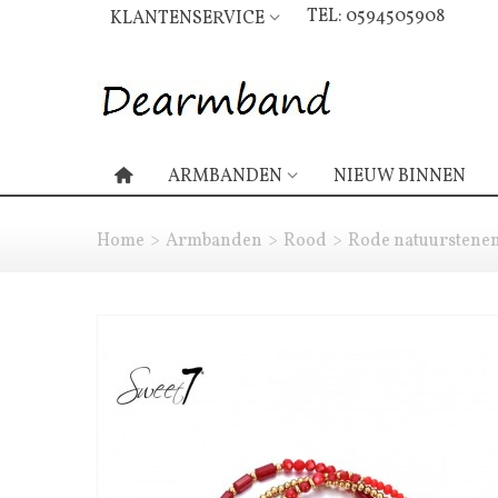
TEL: 0594505908
KLANTENSERVICE
ARMBANDEN
NIEUW BINNEN
Home
>
Armbanden
>
Rood
>
Rode natuurstene