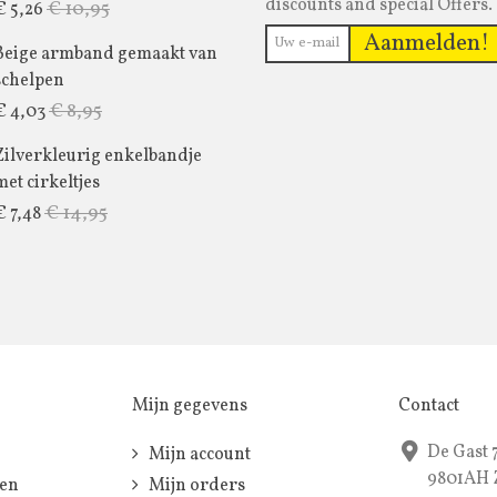
discounts and special Offers.
€ 10,95
€ 5,26
Aanmelden!
Beige armband gemaakt van
schelpen
€ 8,95
€ 4,03
Zilverkleurig enkelbandje
met cirkeltjes
€ 14,95
€ 7,48
Mijn gegevens
Contact
De Gast 
Mijn account
9801AH 
len
Mijn orders