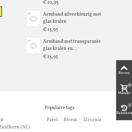
€ 10,95
Armband zilverkleurig met
glas kralen
€ 13,95
Armband met transparante
glas kralen en...
€ 13,95
Boven
0
Mandje
1
Populaire tags
Bekeken
Parel
Bloem
Zirconia
78
Zuidhorn (NL)