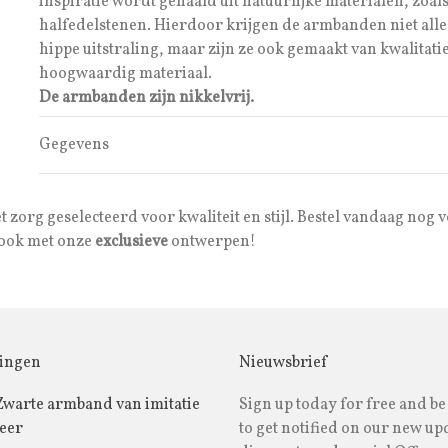
inspiratie wordt gehaald uit natuurlijke materialen, zoals
halfedelstenen. Hierdoor krijgen de armbanden niet all
hippe uitstraling, maar zijn ze ook gemaakt van kwalitatie
hoogwaardig materiaal.
De armbanden zijn nikkelvrij.
Gegevens
org geselecteerd voor kwaliteit en stijl. Bestel vandaag nog 
 look met onze
exclusieve
ontwerpen!
ingen
Nieuwsbrief
Zwarte armband van imitatie
Sign up today for free and be 
leer
to get notified on our new up