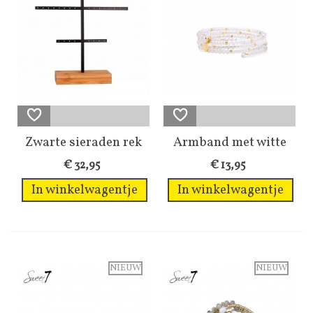
Zwarte sieraden rek
Armband met witte
met een...
kraaltjes en...
€ 32,95
€ 13,95
In winkelwagentje
In winkelwagentje
NIEUW
NIEUW