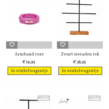
Armband roze
Zwart sieraden rek
schakels en...
met een blank...
€ 19,95
€ 38,95
In winkelwagentje
In winkelwagentje
NIEUW
NIEUW