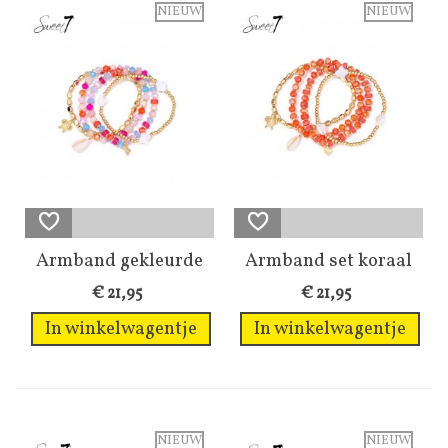
NIEUW
NIEUW
Armband gekleurde
Armband set koraal
kralen met...
rode glas kralen
€ 21,95
€ 21,95
In winkelwagentje
In winkelwagentje
NIEUW
NIEUW