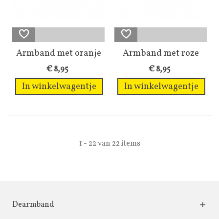
Armband met oranje
Armband met roze
hart kralen...
hartvormige kralen
€ 8,95
€ 8,95
In winkelwagentje
In winkelwagentje
1 - 22 van 22 items
Dearmband