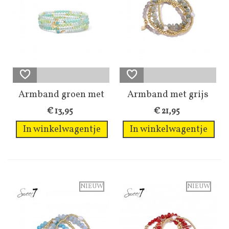
Armband groen met
Armband met grijs
kralen in mint...
natuursteen...
€ 13,95
€ 21,95
In winkelwagentje
In winkelwagentje
NIEUW
NIEUW