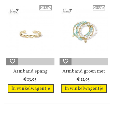
NIEUW
NIEUW
Armband spang
Armband groen met
goudkleurige...
witte harten...
€ 13,95
€ 21,95
In winkelwagentje
In winkelwagentje