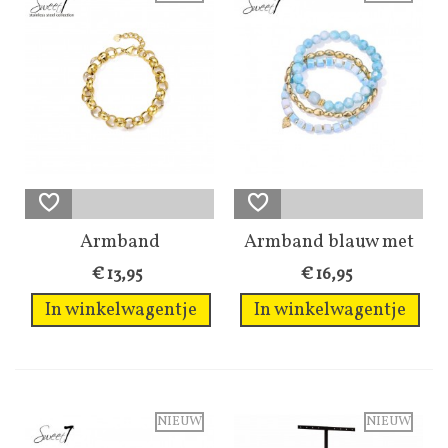
Armband
Armband blauw met
goudkleurig met
kralen en...
€ 13,95
€ 16,95
ronde...
In winkelwagentje
In winkelwagentje
NIEUW
NIEUW