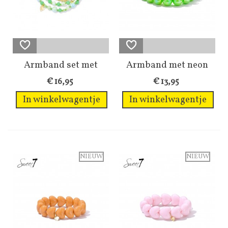
Armband set met
Armband met neon
frisse groene...
groene kralen...
€ 16,95
€ 13,95
In winkelwagentje
In winkelwagentje
NIEUW
NIEUW