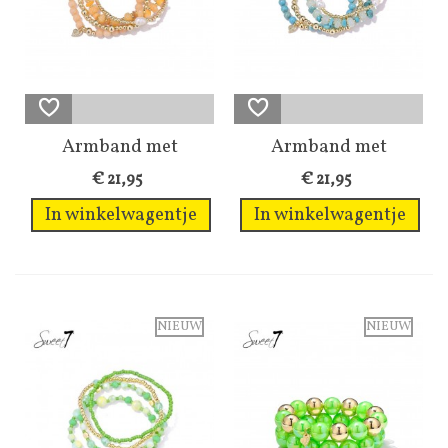
Armband met
Armband met
perzikkleurige...
turquoise kralen
€ 21,95
€ 21,95
in...
In winkelwagentje
In winkelwagentje
NIEUW
NIEUW