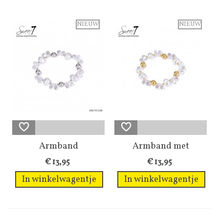
NIEUW
NIEUW
Armband
Armband met
zilverkleurig met
transparante glas...
€ 13,95
€ 13,95
glas...
In winkelwagentje
In winkelwagentje