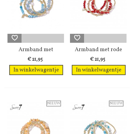
Armband met
Armband met rode
lichtblauwe...
kralen en...
€ 21,95
€ 21,95
In winkelwagentje
In winkelwagentje
NIEUW
NIEUW