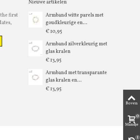
Nieuwe artikelen
the first
Armband witte parels met
dates,
goudkleurige en...
€ 10,95
Armband zilverkleurig met
glas kralen
€ 13,95
Armband met transparante
glas kralen en...
€ 13,95
Boven
0
Mandje
1