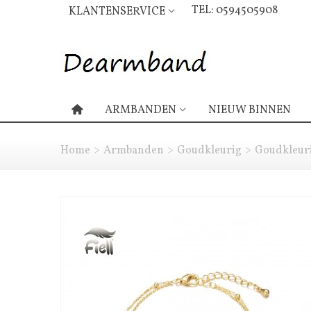
TEL: 0594505908
KLANTENSERVICE
ARMBANDEN
NIEUW BINNEN
Home
>
Armbanden
>
Goudkleurig
>
Goudkleuri