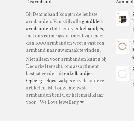
Dearmband
Aanbied
Bij Dearmband koopt u de leukste
armbanden. Van stijlvolle
goudkleur
armbanden
tot trendy
enkelbandjes
,
met ons ruime assortiment van meer
dan 1000 armbanden weet u vast een
armband naar uw smaak te vinden.
Niet alleen voor armbanden kunt u bij
Deoorbel terecht: ons assortiment
bestaat verder uit
enkelbandjes
,
Opberg rekjes
,
zakjes
en vele andere
artikelen. Met onze nieuwste
armbanden bent u er helemaal klaar
voor! We Love Jewellery ❤