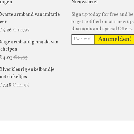
ingen
Nieuwsbrief
Zwarte armband van imitatie
Sign up today for free and be 
leer
to get notified on our new up
discounts and special Offers.
€ 10,95
€ 5,26
Aanmelden!
Beige armband gemaakt van
schelpen
€ 8,95
€ 4,03
Zilverkleurig enkelbandje
met cirkeltjes
€ 14,95
€ 7,48