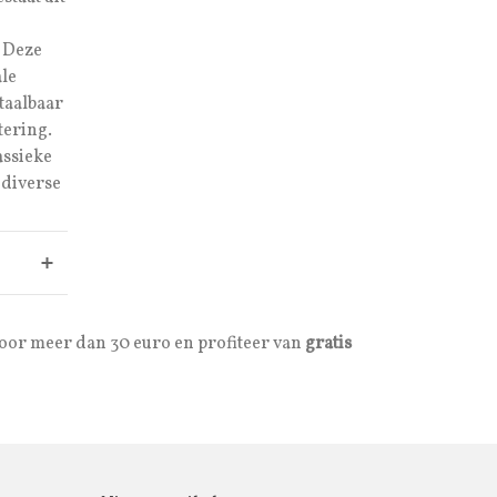
Deze
ale
taalbaar
tering.
assieke
 diverse
voor meer dan 30 euro en profiteer van
gratis